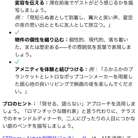
変容を伝える：
滞在前後でゲストがどう感じるかを描
写しましょう。
例：
「見知らぬ者として到着し、篝火と笑い声、星空
の夜の思い出とともに友人として旅立つ。」
物件の個性を織り込む：
個性的、現代的、落ち着い
た、または歴史ある——その雰囲気を言葉で表現しま
しょう。
アメニティを体験と結びつける：
例：
「ふかふかのブ
ランケットとレトロなポップコーンメーカーを用意し
た居心地の良いリビングで映画の夜を楽しんでくださ
い。」
プロのヒント：
「見せる、語らない」アプローチを活用しま
しょう。「ロマンチックな隠れ家」と言う代わりに、テラス
でのキャンドルディナーや、二人にぴったりの人目につかな
い庭のベンチを描写しましょう。