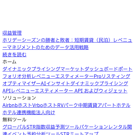
収益管理
ホリデーシーズンの勝者と敗者：短期賃貸（民泊）レベニュ
ーマネジメントのためのデータ活用戦略
続きを読む
ホーム
ダイナミックプライシング
マーケットダッシュボード
ポート
フォリオ分析
レベニューエスティメーターPro
リスティング
オプティマイザー
AIインサイト
ダイナミックプライシング
API
レベニューエスティメーター API およびウィジェット
ソリューション
Airbnbホスト
Vrboホスト
RVパーク
中期賃貸
アパートホテル
ホテル
連携機能
法人向け
無料ツール
グローバルSTR指数
収益予測ツール
バケーションレンタル関
連イベント
予約分析ツール
STRミートアップ