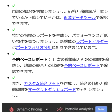
市場の概況を把握しましょう。価格と稼働率が上昇し
ているか下降しているかは、
近隣データツール
で確認
できます。
特定の指標のレポートを生成し、パフォーマンスが低
い物件を見つけましょう。新機能の
レポートビルダー
は
ポートフォリオ分析
に無料で含まれています。
予約ペースレポート：
月次の稼働率とADRの動向を追
跡し、地域の競合との比較を
予約ペースレポート
で確
認できます。
また、
カスタム競合セット
を作成し、競合の価格と稼
働傾向を
マーケットダッシュボード
で分析しましょ
う。