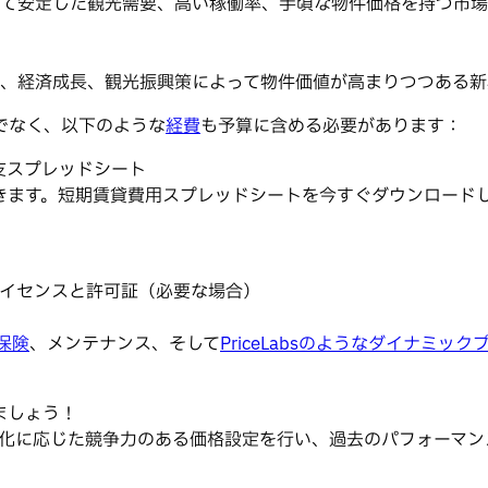
て安定した観光需要、高い稼働率、手頃な物件価格を持つ市場
、経済成長、観光振興策によって物件価値が高まりつつある新
でなく、以下のような
経費
も予算に含める必要があります：
支スプレッドシート
きます。短期賃貸費用スプレッドシートを今すぐダウンロード
イセンスと許可証（必要な場合）
保険
、メンテナンス、そして
PriceLabsのようなダイナミッ
ましょう！
要の変化に応じた競争力のある価格設定を行い、過去のパフォー