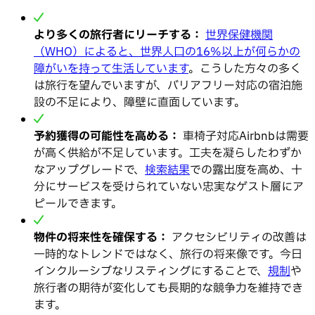
より多くの旅行者にリーチする：
世界保健機関
（WHO）によると、世界人口の16%以上が何らかの
障がいを持って生活しています
。こうした方々の多く
は旅行を望んでいますが、バリアフリー対応の宿泊施
設の不足により、障壁に直面しています。
予約獲得の可能性を高める：
車椅子対応Airbnbは需要
が高く供給が不足しています。工夫を凝らしたわずか
なアップグレードで、
検索結果
での露出度を高め、十
分にサービスを受けられていない忠実なゲスト層にア
ピールできます。
物件の将来性を確保する：
アクセシビリティの改善は
一時的なトレンドではなく、旅行の将来像です。今日
インクルーシブなリスティングにすることで、
規制
や
旅行者の期待が変化しても長期的な競争力を維持でき
ます。