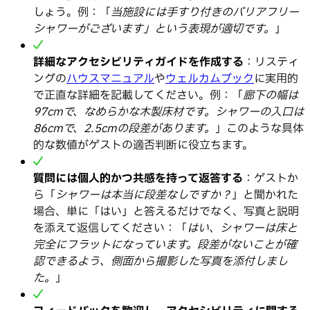
しょう。例：「
当施設には手すり付きのバリアフリー
シャワーがございます」という表現が適切です。
」
詳細なアクセシビリティガイドを作成する
：リスティ
ングの
ハウスマニュアル
や
ウェルカムブック
に実用的
で正直な詳細を記載してください。例：「
廊下の幅は
97cmで、なめらかな木製床材です。シャワーの入口は
86cmで、2.5cmの段差があります。
」このような具体
的な数値がゲストの適否判断に役立ちます。
質問には個人的かつ共感を持って返答する
：ゲストか
ら「
シャワーは本当に段差なしですか？
」と聞かれた
場合、単に「はい」と答えるだけでなく、写真と説明
を添えて返信してください：「
はい、シャワーは床と
完全にフラットになっています。段差がないことが確
認できるよう、側面から撮影した写真を添付しまし
た。
」