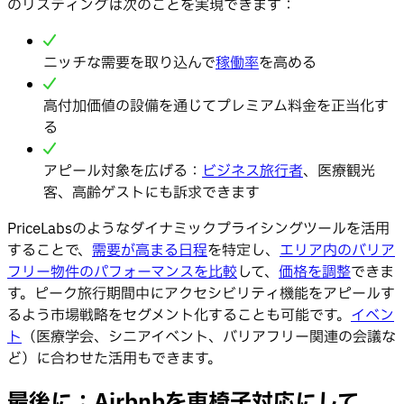
のリスティングは次のことを実現できます：
ニッチな需要を取り込んで
稼働率
を高める
高付加価値の設備を通じてプレミアム料金を正当化す
る
アピール対象を広げる：
ビジネス旅行者
、医療観光
客、高齢ゲストにも訴求できます
PriceLabsのようなダイナミックプライシングツールを活用
することで、
需要が高まる日程
を特定し、
エリア内のバリア
フリー物件のパフォーマンスを比較
して、
価格を調整
できま
す。ピーク旅行期間中にアクセシビリティ機能をアピールす
るよう市場戦略をセグメント化することも可能です。
イベン
ト
（医療学会、シニアイベント、バリアフリー関連の会議な
ど）に合わせた活用もできます。
最後に：Airbnbを車椅子対応にして、