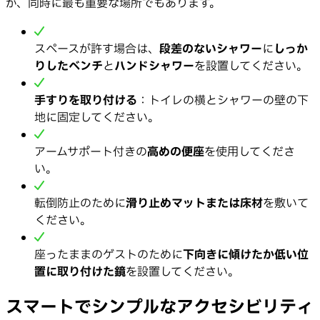
が、同時に最も重要な場所でもあります。
スペースが許す場合は、
段差のないシャワー
に
しっか
りしたベンチ
と
ハンドシャワー
を設置してください。
手すりを取り付ける
：トイレの横とシャワーの壁の下
地に固定してください。
アームサポート付きの
高めの便座
を使用してくださ
い。
転倒防止のために
滑り止めマットまたは床材
を敷いて
ください。
座ったままのゲストのために
下向きに傾けたか低い位
置に取り付けた鏡
を設置してください。
スマートでシンプルなアクセシビリティ