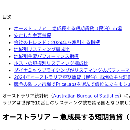
目次
オーストラリア — 急成長する短期賃貸（民泊）市場
安定した主要指標
今後のトレンド：2024年を牽引する指標
地域別リスティング構成比
地域別主要パフォーマンス指標
ホストの規模別リスティング構成比
ダイナミックプライシングがリスティングのパフォーマ
2024年オーストラリア短期賃貸（民泊）市場の主な洞
競争の激しい市場でPriceLabsを選んで優位に立ちまし
オーストラリア統計局（
Australian Bureau of Statistics
）に
ラリアは世界で10番目のリスティング数を誇る国となりま
オーストラリア — 急成長する短期賃貸