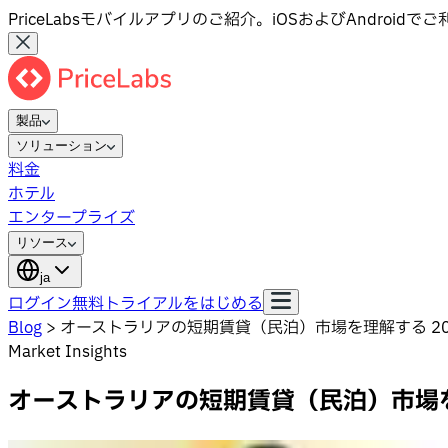
PriceLabsモバイルアプリのご紹介。iOSおよびAndroid
製品
ソリューション
料金
ホテル
エンタープライズ
リソース
ja
ログイン
無料トライアルをはじめる
Blog
>
オーストラリアの短期賃貸（民泊）市場を理解する 20
Market Insights
オーストラリアの短期賃貸（民泊）市場を