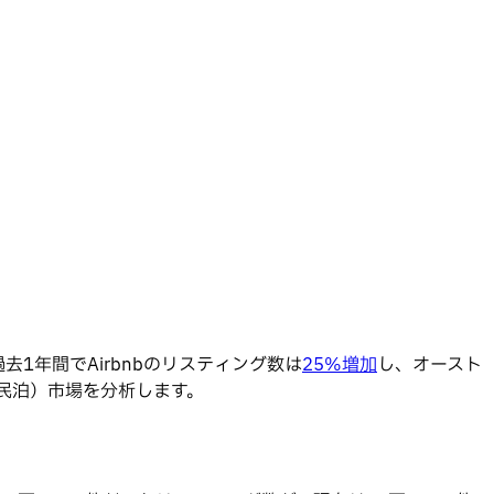
去1年間でAirbnbのリスティング数は
25%増加
し、オースト
民泊）市場を分析します。