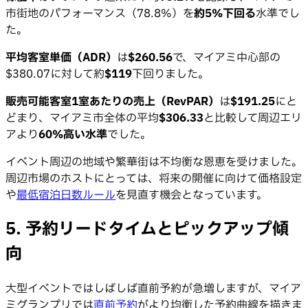
市街地のパフォーマンス（78.8%）を
約5%下回る
水準でし
た。
平均客室単価（ADR）
は
$260.56
で、マイアミ中心部の
$380.07に対して約
$119
下回りました。
販売可能客室1室あたりの売上（RevPAR）
は
$191.25
にと
どまり、マイアミ市全体の平均
$306.33
と比較して周辺エリ
アより
60%高い水準
でした。
イベント周辺の地域や繁華街は不均衡な恩恵を受けました。
周辺市場のホストにとっては、将来の開催に向けて価格設定
や
最低宿泊日数ルール
を見直す機会となっています。
5. 予約リードタイムとピックアップ傾
向
大型イベントではしばしば直前予約が急増しますが、マイア
ミグランプリでは
直前予約
がより均衡した予約曲線を描きま