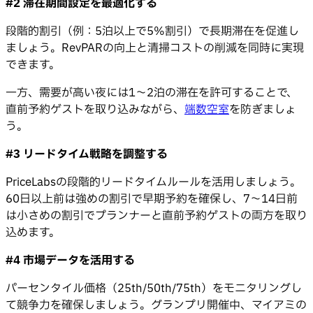
#2 滞在期間設定を最適化する
段階的割引（例：5泊以上で5%割引）で長期滞在を促進し
ましょう。RevPARの向上と清掃コストの削減を同時に実現
できます。
一方、需要が高い夜には1〜2泊の滞在を許可することで、
直前予約ゲストを取り込みながら、
端数空室
を防ぎましょ
う。
#3 リードタイム戦略を調整する
PriceLabsの段階的リードタイムルールを活用しましょう。
60日以上前は強めの割引で早期予約を確保し、7〜14日前
は小さめの割引でプランナーと直前予約ゲストの両方を取り
込めます。
#4 市場データを活用する
パーセンタイル価格（25th/50th/75th）をモニタリングし
て競争力を確保しましょう。グランプリ開催中、マイアミの