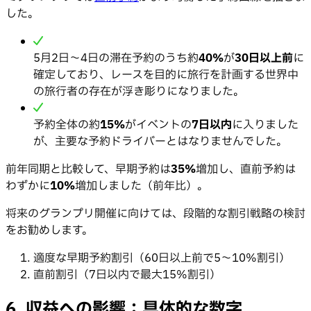
した。
5月2日〜4日の滞在予約のうち約
40%
が
30日以上前
に
確定しており、レースを目的に旅行を計画する世界中
の旅行者の存在が浮き彫りになりました。
予約全体の約
15%
がイベントの
7日以内
に入りました
が、主要な予約ドライバーとはなりませんでした。
前年同期と比較して、早期予約は
35%
増加し、直前予約は
わずかに
10%
増加しました（前年比）。
将来のグランプリ開催に向けては、段階的な割引戦略の検討
をお勧めします。
適度な早期予約割引（60日以上前で5〜10%割引）
直前割引（7日以内で最大15%割引）
6. 収益への影響：具体的な数字