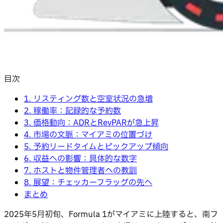
目次
1. リスティング数と空室状況の急増
2. 稼働率：記録的な予約数
3. 価格動向：ADRとRevPARが急上昇
4. 市場の文脈：マイアミの位置づけ
5. 予約リードタイムとピックアップ傾向
6. 収益への影響：具体的な数字
7. ホストと物件管理者への教訓
8. 展望：チェッカーフラッグの先へ
まとめ
2025年5月初旬、Formula 1がマイアミに上陸すると、南フ