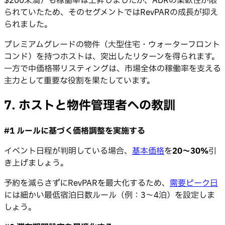
$200未満）も稼働率は上昇しましたが、ADRの柔軟性が限
られていたため、そのセグメントではRevPARの成長が抑え
られました。
プレミアムグレードの物件（大型住宅・ウォーターフロント
コンド）を持つホストは、突出したリターンを得られます。
一方で中価格帯リスティングは、市場全体の稼働率を支える
主力として重要な役割を果たしています。
7. ホストと物件管理者への教訓
#1 ルールに基づく価格調整を実施する
イベント日程が判明している場合、
基本価格
を
20〜30%
引
き上げましょう。
予約を減らさずにRevPARを最大化するため、
需要ピーク日
には細かい最低宿泊日数ルール（例：3〜4泊）を設定しま
しょう。