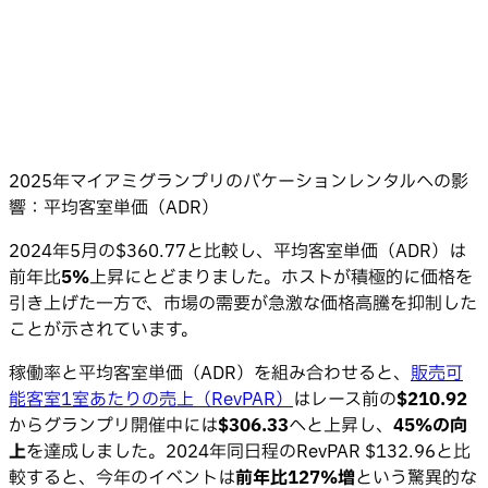
2025年マイアミグランプリのバケーションレンタルへの影
響：平均客室単価（ADR）
2024年5月の$360.77と比較し、平均客室単価（ADR）は
前年比
5%
上昇にとどまりました。ホストが積極的に価格を
引き上げた一方で、市場の需要が急激な価格高騰を抑制した
ことが示されています。
稼働率と平均客室単価（ADR）を組み合わせると、
販売可
能客室1室あたりの売上（RevPAR）
はレース前の
$210.92
からグランプリ開催中には
$306.33
へと上昇し、
45%の向
上
を達成しました。2024年同日程のRevPAR $132.96と比
較すると、今年のイベントは
前年比127%増
という驚異的な