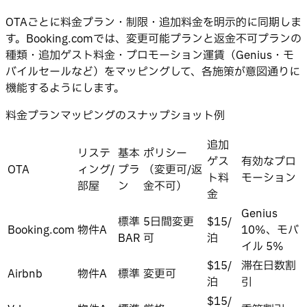
OTAごとに料金プラン・制限・追加料金を明示的に同期しま
す。Booking.comでは、変更可能プランと返金不可プランの
種類・追加ゲスト料金・プロモーション運賃（Genius・モ
バイルセールなど）をマッピングして、各施策が意図通りに
機能するようにします。
料金プランマッピングのスナップショット例
追加
リステ
基本
ポリシー
ゲス
有効なプロ
OTA
ィング/
プラ
（変更可/返
ト料
モーション
部屋
ン
金不可）
金
Genius
標準
5日間変更
$15/
Booking.com
物件A
10%、モバ
BAR
可
泊
イル 5%
$15/
滞在日数割
Airbnb
物件A
標準
変更可
泊
引
$15/