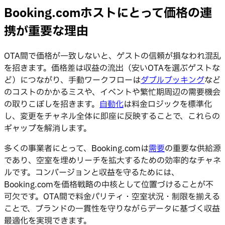
Booking.comホストにとって価格の連
携が重要な理由
OTA間で価格が一致しないと、ゲストの信頼が損なわれ混乱
を招きます。価格差は収益の流出（安いOTAを選ぶゲストな
ど）につながり、手動ワークフローは
ダブルブッキング
など
のコストのかかるミスや、イベントや繁忙期周辺の需要機会
の取りこぼしを招きます。
自動化
は料金ロジックを標準化
し、変更をチャネル全体に即座に反映することで、これらの
ギャップを解消します。
多くの事業者にとって、Booking.comは
需要
の重要な供給源
であり、空室を埋めリーチを拡大するための効率的なチャネ
ルです。コンバージョンと収益を守るためには、
Booking.comを価格戦略の中核として位置づけることが不
可欠です。OTA間で料金パリティ・空室状況・制限を揃える
ことで、ブランドの一貫性を守りながらデータに基づく収益
最適化を実現できます。