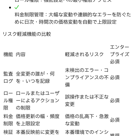
ロール権限：機密設定への最小権限アクセス
料金制限管理：大幅な変動や連鎖的なエラーを防ぐた
めに日次・時間次の価格変動を自動で上限設定
リスク軽減機能の比較
エンター
機能
内容
軽減されるリスク
プライズ
必須
未検出のエラー・コ
監査
全変更の誰が・何
ンプライアンスの不
必須
ログ
を・いつを記録
備
ロー
ロールまたはユーザ
誤操作または不正な
ル権
ーによるアクション
必須
変更
限
の制限
料金
価格更新の幅・頻度
価格の乱高下・急激
必須
制限
を上限設定
な変動
検証
本番反映前に変更を
本番環境でのインシ
推奨