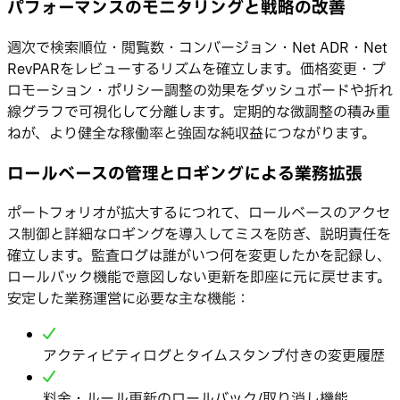
パフォーマンスのモニタリングと戦略の改善
週次で検索順位・閲覧数・コンバージョン・Net ADR・Net
RevPARをレビューするリズムを確立します。価格変更・プ
ロモーション・ポリシー調整の効果をダッシュボードや折れ
線グラフで可視化して分離します。定期的な微調整の積み重
ねが、より健全な稼働率と強固な純収益につながります。
ロールベースの管理とロギングによる業務拡張
ポートフォリオが拡大するにつれて、ロールベースのアクセ
ス制御と詳細なロギングを導入してミスを防ぎ、説明責任を
確立します。監査ログは誰がいつ何を変更したかを記録し、
ロールバック機能で意図しない更新を即座に元に戻せます。
安定した業務運営に必要な主な機能：
アクティビティログとタイムスタンプ付きの変更履歴
料金・ルール更新のロールバック/取り消し機能