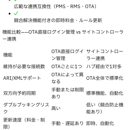
広範な連携互換性（PMS・RMS・OTA）
競合解決機能付きの即時料金・ルール更新
機能比較——OTA直接ログイン管理 vs サイトコントローラ
ー連携
OTA直接ログイ
サイトコントロー
機能
ン管理
ラー連携
維持が必要な接続数
OTAごとに1つ
ハブ経由で1対多
OTAによって異
ARI/XMLサポート
OTA全体で標準化
なる
手動または制限
双方向予約同期
標準機能、自動化
あり
ダブルブッキングリス
低い（競合防止機
高い
ク
能あり）
更新速度（料金・制
手動・遅延あり
即時、自動化
限）