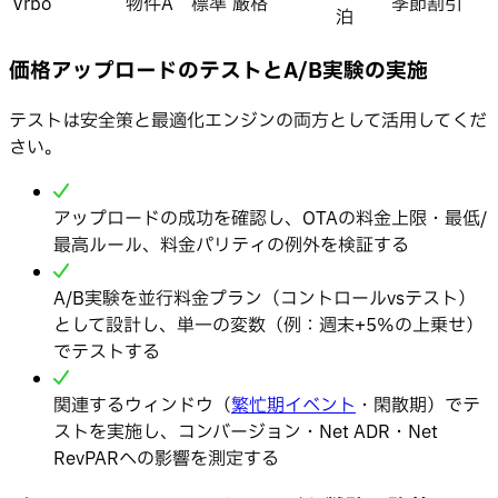
Vrbo
物件A
標準
厳格
季節割引
泊
価格アップロードのテストとA/B実験の実施
テストは安全策と最適化エンジンの両方として活用してくだ
さい。
アップロードの成功を確認し、OTAの料金上限・最低/
最高ルール、料金パリティの例外を検証する
A/B実験を並行料金プラン（コントロールvsテスト）
として設計し、単一の変数（例：週末+5%の上乗せ）
でテストする
関連するウィンドウ（
繁忙期イベント
・閑散期）でテ
ストを実施し、コンバージョン・Net ADR・Net
RevPARへの影響を測定する