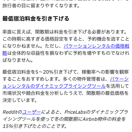
旅行者の目に留まりやすくなります。
最低宿泊料金を引き下げる
率直に言えば、閑散期は料金を引き下げる必要があります。
この時期に高すぎる価格設定をすると、予約機会を逃すこと
になりかねません。ただし、
バケーションレンタルの価格戦
略
は全体的な収益性を損なわずに予約を増やすものでなけれ
ばなりません。
最低宿泊料金を5〜20%引き下げて、稼働率への影響を観察
することをおすすめします。多くの物件管理者は、
バケーシ
ョンレンタルのダイナミックプライシングツール
を活用して
市場状況や競合料金を分析したうえで、閑散期の最低価格を
決定しています。
Redditの
ユーザー
によると、PriceLabsのダイナミックプラ
イシングツールを使って冬の閑散期にAirbnb物件の料金を
15%引き下げたとのことです。