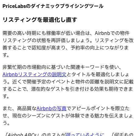
PriceLabsのダイナミックプライシングツール
リスティングを最適化し直す
需要の高い時期にも稼働率が低い場合は、Airbnbでの物件
リスティングの状態を再評価しましょう。リスティングを改
善することで認知度が高まり、予約率の向上につながりま
す。
非繁忙期の市場動向に基づいた関連キーワードを使い、
Airbnbリスティングの説明文
とタイトルを最適化しましょ
う。近くで開催予定のイベントと物件の距離を説明文に記載
することで、潜在的なゲストを引き付ける効果も期待できま
す。
また、高品質な
Airbnbの写真
でアピールポイントを際立た
せ、現在のシーズンにゲストが体験できる魅力を伝えましょ
う。
「Airbnb ABCs」のホストが
語っているように
、「何千もの