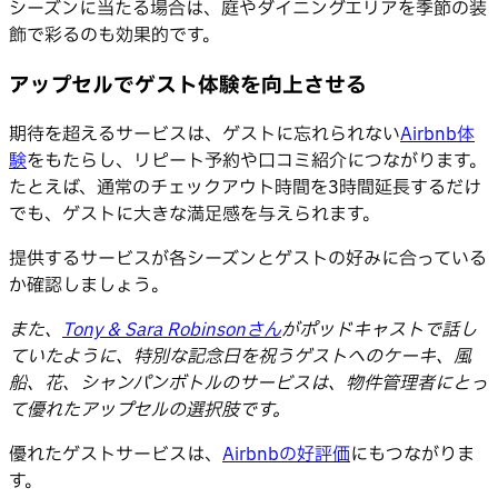
シーズンに当たる場合は、庭やダイニングエリアを季節の装
飾で彩るのも効果的です。
アップセルでゲスト体験を向上させる
期待を超えるサービスは、ゲストに忘れられない
Airbnb体
験
をもたらし、リピート予約や口コミ紹介につながります。
たとえば、通常のチェックアウト時間を3時間延長するだけ
でも、ゲストに大きな満足感を与えられます。
提供するサービスが各シーズンとゲストの好みに合っている
か確認しましょう。
また、
Tony & Sara Robinsonさん
がポッドキャストで話し
ていたように、特別な記念日を祝うゲストへのケーキ、風
船、花、シャンパンボトルのサービスは、物件管理者にとっ
て優れたアップセルの選択肢です。
優れたゲストサービスは、
Airbnbの好評価
にもつながりま
す。