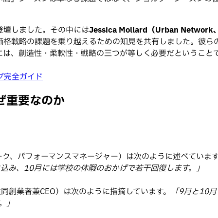
ちが登壇しました。その中には
Jessica Mollard（Urban Ne
価格戦略の課題を乗り越えるための知見を共有しました。彼ら
には、創造性・柔軟性・戦略の三つが等しく必要だということ
グ完全ガイド
ぜ重要なのか
ーク、パフォーマンスマネージャー）は次のように述べていま
ち込み、10月には学校の休暇のおかげで若干回復します。」
st、共同創業者兼CEO）は次のように指摘しています。
「9月と10
。」