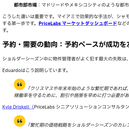
都市部市場
：マドリードやメキシコシティのような都市
こうした違いは重要です。マイアミで効果的な手法が、シャ
する第一歩です。
PriceLabs マーケットダッシュボード
など
す。
予約・需要の動向：予約ペースが成功を
ショルダーシーズン中に物件管理者がよく犯す最大の失敗は
Eduardoはこう説明しています。
「クリスマスや年末年始のような繁忙期であれば
稼働率を守るために、割引や施策を早めに打つ必要があ
Kyle Driskell（
PriceLabs シニアソリューションコン
「繁忙期の価格戦略をショルダーシーズンのカレ