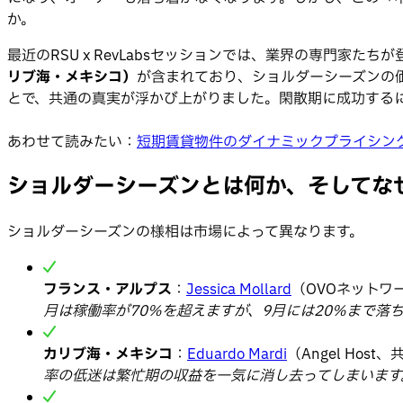
か。
最近のRSU x RevLabsセッションでは、業界の専門家た
リブ海・メキシコ）
が含まれており、ショルダーシーズンの
とで、共通の真実が浮かび上がりました。閑散期に成功する
あわせて読みたい：
短期賃貸物件のダイナミックプライシン
ショルダーシーズンとは何か、そしてな
ショルダーシーズンの様相は市場によって異なります。
フランス・アルプス
：
Jessica Mollard
（OVOネットワ
月は稼働率が70%を超えますが、9月には20%まで落
カリブ海・メキシコ
：
Eduardo Mardi
（Angel Ho
率の低迷は繁忙期の収益を一気に消し去ってしまいます