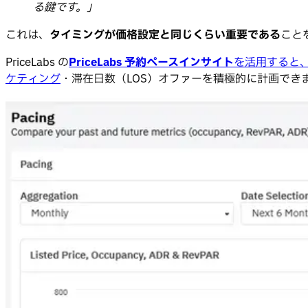
る鍵です。」
これは、
タイミングが価格設定と同じくらい重要である
こと
PriceLabs の
PriceLabs 予約ペースインサイト
を活用すると
ケティング
・滞在日数（LOS）オファーを積極的に計画でき