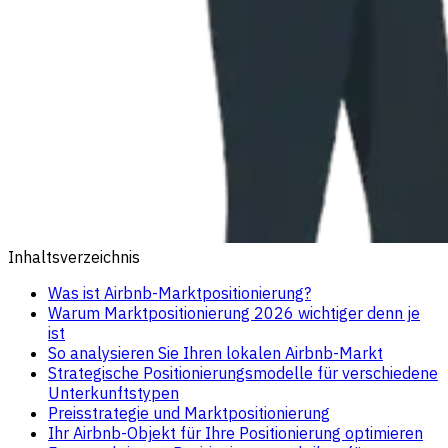
Inhaltsverzeichnis
Was ist Airbnb-Marktpositionierung?
Warum Marktpositionierung 2026 wichtiger denn je
ist
So analysieren Sie Ihren lokalen Airbnb-Markt
Strategische Positionierungsmodelle für verschiedene
Unterkunftstypen
Preisstrategie und Marktpositionierung
Ihr Airbnb-Objekt für Ihre Positionierung optimieren