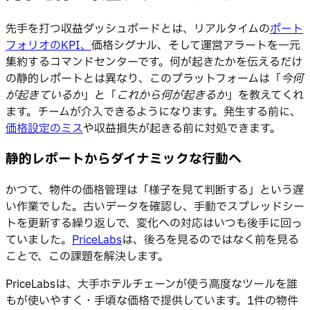
先手を打つ収益ダッシュボードとは、リアルタイムの
ポート
フォリオのKPI、
価格シグナル、そして運営アラートを一元
集約するコマンドセンターです。何が起きたかを伝えるだけ
の静的レポートとは異なり、このプラットフォームは「
今何
が起きているか
」と「
これから何が起きるか
」を教えてくれ
ます。チームが介入できるようになります。発生する前に、
価格設定のミス
や収益損失が起きる前に対処できます。
静的レポートからダイナミックな行動へ
かつて、物件の価格管理は「様子を見て判断する」という遅
い作業でした。古いデータを確認し、手動でスプレッドシー
トを更新する繰り返しで、変化への対応はいつも後手に回っ
ていました。
PriceLabs
は、後ろを見るのではなく前を見る
ことで、この課題を解決します。
PriceLabsは、大手ホテルチェーンが使う高度なツールを誰
もが使いやすく・手頃な価格で提供しています。1件の物件