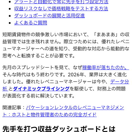
アラートと自動化で常に先手を打つ設定方法
収益リスクなしで価格戦略をテストする方法
ダッシュボードの展開と活用促進
よくあるご質問
短期賃貸物件の競争激しい市場において、「まあまあ」の収
益管理では生き残れません。際立つためには、優れたレベニ
ューマネージャーへの道を知り、受動的な対応から能動的な
思考へと転換することが必要です。
先月のスプレッドシートを見て、なぜ
稼働率が落ちたのか。
そんな時代はもう終わりです。2026年、業界は大きく進化
しました。優れたレベニューマネージャーは今や、
データ分
析
と
ダイナミックプライシング
を駆使して、財務上の問題
が表面化する前に解決しています。
関連記事：
バケーションレンタルのレベニューマネジメン
ト：ホストと物件管理者のための完全ガイド
先手を打つ収益ダッシュボードとは