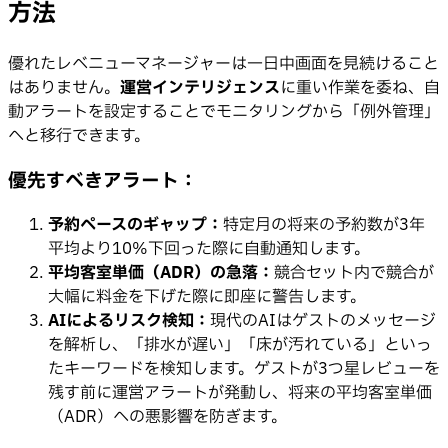
方法
優れたレベニューマネージャーは一日中画面を見続けること
はありません。
運営インテリジェンス
に重い作業を委ね、自
動アラートを設定することでモニタリングから「例外管理」
へと移行できます。
優先すべきアラート：
予約ペースのギャップ：
特定月の将来の予約数が3年
平均より10%下回った際に自動通知します。
平均客室単価（ADR）の急落：
競合セット内で競合が
大幅に料金を下げた際に即座に警告します。
AIによるリスク検知：
現代のAIはゲストのメッセージ
を解析し、「排水が遅い」「床が汚れている」といっ
たキーワードを検知します。ゲストが3つ星レビューを
残す前に運営アラートが発動し、将来の平均客室単価
（ADR）への悪影響を防ぎます。