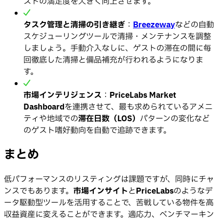
ストの満足度を大きく向上させます。
タスク管理と清掃の引き継ぎ
：
Breezeway
などの自動
スケジューリングツールで清掃・メンテナンスを調整
しましょう。手動介入なしに、ゲストの滞在の間に毎
回徹底した清掃と備品補充が行われるようになりま
す。
市場インテリジェンス
：
PriceLabs Market
Dashboard
を連携させて、最も求められているアメニ
ティや地域での
滞在日数（LOS）
パターンの変化など
のゲスト嗜好動向を自動で追跡できます。
まとめ
低パフォーマンスのリスティングは課題ですが、同時にチャ
ンスでもあります。
市場インサイト
と
PriceLabs
のようなデ
ータ駆動型ツールを活用することで、苦戦している物件を高
収益資産に変えることができます。適応力、ベンチマーキン