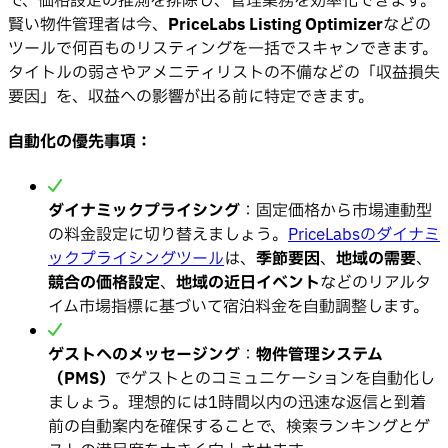
で、価格設定の推測を排除し、管理業務を効率化できます。
賢い物件管理者は今、
PriceLabs Listing Optimizer
などの
ツールで何百ものリスティングを一括でスキャンできます。
タイトルの弱さやアメニティリストの不備などの「収益損失
要因」を、収益への影響が出る前に特定できます。
自動化の優先事項：
ダイナミックプライシング
：固定価格から市場連動型
の料金設定に切り替えましょう。
PriceLabsのダイナミ
ックプライシングツール
は、
季節要因
、
地域の需要
、
競合の価格設定
、
地域の近日イベント
などのリアルタ
イム市場指標に基づいて宿泊料金を自動調整します。
ゲストへのメッセージング
：
物件管理システム
（PMS）
でゲストとのコミュニケーションを自動化し
ましょう。理想的には1時間以内の迅速な返信と到着
前の自動案内を確保することで、検索ランキングとゲ