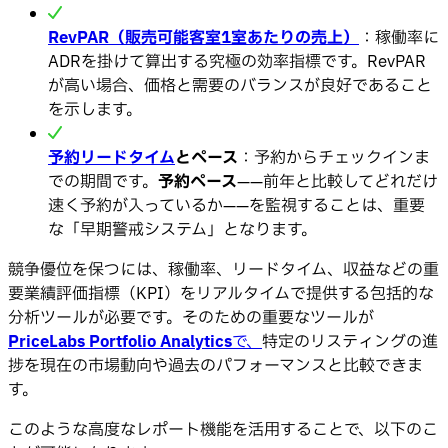
RevPAR（販売可能客室1室あたりの売上）
：稼働率に
ADRを掛けて算出する究極の効率指標です。RevPAR
が高い場合、価格と需要のバランスが良好であること
を示します。
予約リードタイム
とペース
：予約からチェックインま
での期間です。
予約ペース
——前年と比較してどれだけ
速く予約が入っているか——を監視することは、重要
な「早期警戒システム」となります。
競争優位を保つには、稼働率、リードタイム、収益などの重
要業績評価指標（KPI）をリアルタイムで提供する包括的な
分析ツールが必要です。そのための重要なツールが
PriceLabs Portfolio Analytics
で、
特定のリスティングの進
捗を現在の市場動向や過去のパフォーマンスと比較できま
す。
このような高度なレポート機能を活用することで、以下のこ