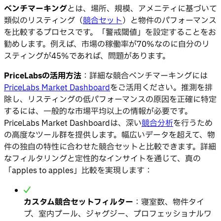
ベンチマーキング
とは、場所、規模、アメニティに基づいて
類似のリスティング（
競合セット
）と物件のパフォーマンス
を比較するプロセスです。「警戒閾値」を設定することをお
勧めします。例えば、市場の稼働率が70%なのに自分のリ
スティングが45%であれば、問題があります。
PriceLabsの活用方法
：詳細な競合ベンチマーキングには
PriceLabs Market Dashboard
をご活用ください。推測を排
除し、リスティングの低パフォーマンスの原因を正確に特定
するには、一般的な市場平均以上の情報が必要です。
PriceLabs Market Dashboardは、深い
競合分析
を行うため
の高度なツール群を提供します。幅広いデータを超えて、物
件の独自の特性に合わせた競合セットと比較できます。詳細
なフィルタリングと定性的なインサイトを通じて、真の
「apples to apples」比較を実現します：
カスタム競合セットフィルター
：寝室数、物件タイ
プ、室内プール、ジャグジー、プロフェッショナルワ