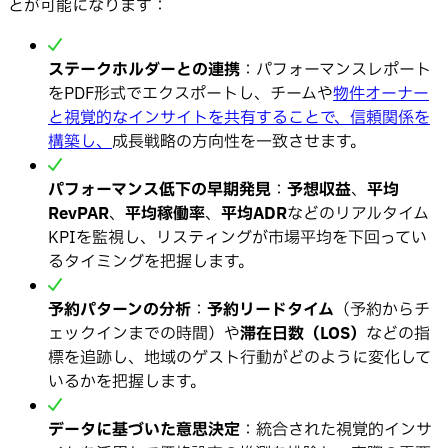
とが可能になります：
ステークホルダーとの連携
：パフォーマンスレポート
をPDF形式でエクスポートし、チームや
物件オーナー
と視覚的なインサイトを共有することで、信頼関係を
構築し、
成長戦略の方向性を一致させます。
パフォーマンス低下の早期発見
：
予想収益
、
平均
RevPAR
、
平均稼働率
、
平均ADR
などのリアルタイム
KPIを監視し、リスティングが市場平均を下回ってい
るタイミングを把握します。
予約パターンの分析
：
予約リードタイム
（予約からチ
ェックインまでの時間）や
滞在日数（LOS）
などの指
標を追跡し、地域のゲスト行動がどのように変化して
いるかを把握します。
データに基づいた意思決定
：統合された視覚的インサ