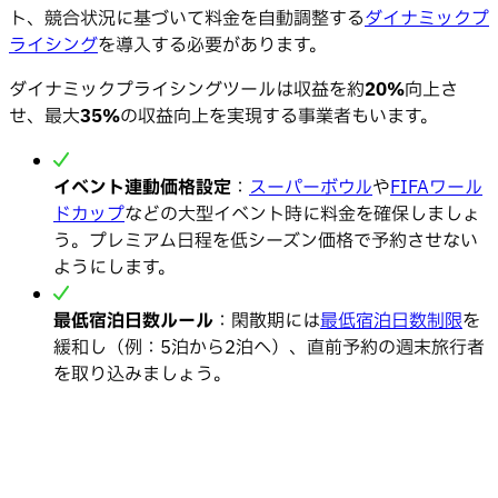
ト、競合状況に基づいて料金を自動調整する
ダイナミックプ
ライシング
を導入する必要があります。
ダイナミックプライシングツールは収益を約
20%
向上さ
せ、最大
35%
の収益向上を実現する事業者もいます。
イベント連動価格設定
：
スーパーボウル
や
FIFAワール
ドカップ
などの大型イベント時に料金を確保しましょ
う。プレミアム日程を低シーズン価格で予約させない
ようにします。
最低宿泊日数ルール
：閑散期には
最低宿泊日数制限
を
緩和し（例：5泊から2泊へ）、直前予約の週末旅行者
を取り込みましょう。