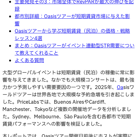
主要発見その3：市場全体でRevPARが最大の伸びを記
録
都市別詳細：Oasisツアーが短期賃貸市場に与えた影
響
Oasisツアーから学ぶ短期賃貸（民泊）の価格・戦略
レッスン4選
まとめ：Oasisツアーがイベント連動型STR需要につい
て教えてくれること
よくある質問
大型グローバルイベントは短期賃貸（民泊）の稼働に常に影
響を与えてきました。なかでも大規模コンサートは、最も強
力かつ予測しやすい需要要因の一つです。2025年、
Oa
sisワ
ールドツアーは世界各地で大規模な予約急増を引き起こしま
した。PriceLabsでは、Buenos AiresやCardiff、
Manchester、Tokyoなど複数の開催地データを分析しまし
た。Sydney、Melbourne、São Pauloを含む各都市で短期
賃貸パフォーマンスへの影響を検証しました。
本レポートでは、Oasisツアー開催日前後にホストが実際に