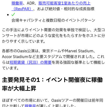
稼働率
、ADR、
販売可能客室1室あたりの売上
（RevPAR）
、および絶対値・相対的な成長指標
会場キャパシティと複数日程のイベントパターン
この手法によりイベント需要の効果を単独で検証し、大型コ
ンサートが市場にどのような変化をもたらすかをホストに分
かりやすく示しています。
各都市のOasis公演は、東京ドームやMarvel Stadium、
Accor Stadiumなど主要スタジアムで開催されました。これ
らは
短期賃貸（民泊）の需要
を測る強固な基準として機能し
ています。
主要発見その1：イベント開催夜に稼働
率が大幅上昇
ほぼすべての市場において、Oasisツアーの開催日は前年同
日と比較して
稼働率
が著しく上昇しました。