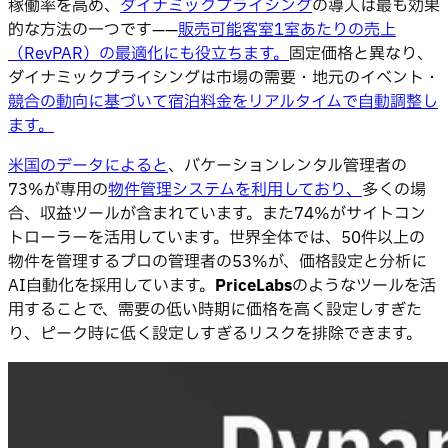
稼働率を高め、
ダイナミックプライシング
の導入は最も効果
的な方法の一つです——
販売可能客室1室あたりの売上
（RevPAR）の最適化にも役立ちます。
固定価格と異なり、
ダイナミックプライシングは市場の需要・地元のイベント・
競合の動向に基づいて宿泊料金をリアルタイムで自動調整し
ます。
米国のデータによると
、バケーションレンタル管理者の
73%が専用の
物件管理システムを利用しており、
多くの場
合、収益ツールが含まれています。また74%がサイトコン
トローラーを活用しています。世界全体では、50件以上の
物件を管理するプロの管理者の53%が、価格設定と分析に
AI自動化を採用しています。
PriceLabs
のようなツールを活
用することで、需要の低い時期に価格を高く設定しすぎた
り、ピーク時に低く設定しすぎるリスクを排除できます。