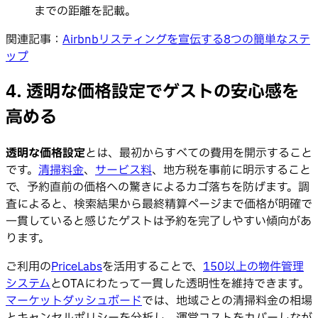
までの距離を記載。
関連記事：
Airbnbリスティングを宣伝する8つの簡単なステ
ップ
4. 透明な価格設定でゲストの安心感を
高める
透明な価格設定
とは、最初からすべての費用を開示すること
です。
清掃料金
、
サービス料
、地方税を事前に明示すること
で、予約直前の価格への驚きによるカゴ落ちを防げます。調
査によると、検索結果から最終精算ページまで価格が明確で
一貫していると感じたゲストは予約を完了しやすい傾向があ
ります。
ご利用の
PriceLabs
を活用することで、
150以上の物件管理
システム
とOTAにわたって一貫した透明性を維持できます。
マーケットダッシュボード
では、地域ごとの清掃料金の相場