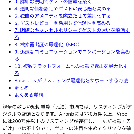
3. 詳細な説明でゲストの信頼を築く
4. 透明な価格設定でゲストの安心感を高める
5. 独自のアメニティを際立たせて差別化する
6. ゲストレビューを活用して信頼性を高める
7. 明確なキャンセルポリシーでゲストの迷いを解消す
る
8. 検索露出度の最適化（SEO）
9. 迅速なコミュニケーションでコンバージョンを高め
る
10. 複数プラットフォームへの掲載で露出を最大化す
る
PriceLabs がリスティング最適化をサポートする方法
まとめ
よくある質問
競争の激しい短期賃貸（民泊）市場では、リスティングがデ
ジタルの店頭となります。Airbnbには770万件以上、Vrbo
には200万件以上のリスティングが存在し、「ただ掲載する
だけ」では不十分です。ゲストの注目を集めてクリックを確