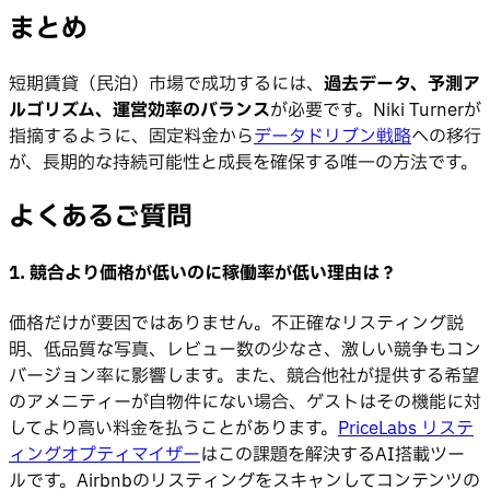
まとめ
短期賃貸（民泊）市場で成功するには、
過去データ、予測ア
ルゴリズム、運営効率のバランス
が必要です。Niki Turnerが
指摘するように、固定料金から
データドリブン戦略
への移行
が、長期的な持続可能性と成長を確保する唯一の方法です。
よくあるご質問
1. 競合より価格が低いのに稼働率が低い理由は？
価格だけが要因ではありません。不正確なリスティング説
明、低品質な写真、レビュー数の少なさ、激しい競争もコン
バージョン率に影響します。また、競合他社が提供する希望
のアメニティーが自物件にない場合、ゲストはその機能に対
してより高い料金を払うことがあります。
PriceLabs リステ
ィングオプティマイザー
はこの課題を解決するAI搭載ツー
ルです。Airbnbのリスティングをスキャンしてコンテンツの