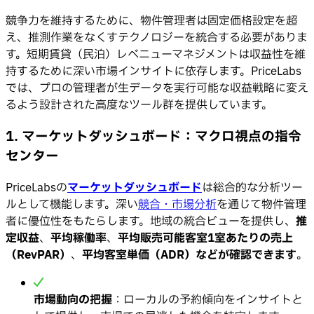
競争力を維持するために、物件管理者は固定価格設定を超
え、推測作業をなくすテクノロジーを統合する必要がありま
す。短期賃貸（民泊）レベニューマネジメントは収益性を維
持するために深い市場インサイトに依存します。PriceLabs
では、プロの管理者が生データを実行可能な収益戦略に変え
るよう設計された高度なツール群を提供しています。
1. マーケットダッシュボード：マクロ視点の指令
センター
PriceLabsの
マーケットダッシュボード
は総合的な分析ツー
ルとして機能します。深い
競合・市場分析
を通じて物件管理
者に優位性をもたらします。地域の統合ビューを提供し、
推
定収益
、
平均稼働率
、
平均販売可能客室1室あたりの売上
（RevPAR）
、
平均客室単価（ADR）などが確認できます
。
市場動向の把握
：ローカルの予約傾向をインサイトと