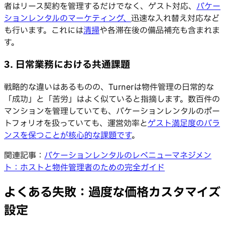
者はリース契約を管理するだけでなく、ゲスト対応、
バケー
ションレンタルのマーケティング、
迅速な入れ替え対応など
も行います。これには
清掃
や各滞在後の備品補充も含まれま
す。
3. 日常業務における共通課題
戦略的な違いはあるものの、Turnerは物件管理の日常的な
「成功」と「苦労」はよく似ていると指摘します。数百件の
マンションを管理していても、バケーションレンタルのポー
トフォリオを扱っていても、運営効率と
ゲスト
満足度のバラ
ンスを保つことが核心的な課題です
。
関連記事：
バケーションレンタルのレベニューマネジメン
ト：ホストと物件管理者のための完全ガイド
よくある失敗：過度な価格カスタマイズ
設定