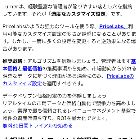
Turnerは、経験豊富な管理者が陥りやすい落とし穴を指摘
しています。それが「
過度なカスタマイズ設定」
です。
PriceLabsのような強力なツールを使う際、
PriceLabs
、
利
用可能なカスタマイズ設定の多さが誘惑になることがありま
す。しかし、一度に多くの設定を変更すると逆効果になる場
合があります。
推奨戦略：
アルゴリズムを信頼しましょう。管理者はまず
基
本価格
と
最低価格
の推奨事項から始め、市場動向から外れる
明確なデータに基づく理由がある場合にのみ、
PriceLabsの
カスタマイズ設定
を適用すべきです。
データドリブン価格設定の力を体験しましょう
リアルタイムの市場データと価格自動化で競争力を高めまし
ょう。業界で最も信頼されるレベニューマネジメント基盤で
物件の資産価値を守り、ROIを最大化できます。
無料30日間トライアルを始める