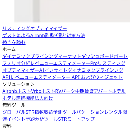
リスティングオプティマイザー
ゲストによるAirbnb詐欺9選と対策方法
続きを読む
ホーム
ダイナミックプライシング
マーケットダッシュボード
ポート
フォリオ分析
レベニューエスティメーターPro
リスティング
オプティマイザー
AIインサイト
ダイナミックプライシング
API
レベニューエスティメーター API およびウィジェット
ソリューション
Airbnbホスト
Vrboホスト
RVパーク
中期賃貸
アパートホテル
ホテル
連携機能
法人向け
無料ツール
グローバルSTR指数
収益予測ツール
バケーションレンタル関
連イベント
予約分析ツール
STRミートアップ
資料