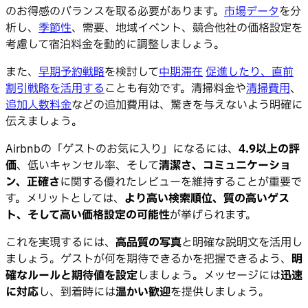
のお得感のバランスを取る必要があります。
市場データ
を分
析し、
季節性
、需要、地域イベント、競合他社の価格設定を
考慮して宿泊料金を動的に調整しましょう。
また、
早期予約戦略
を検討して
中期滞在
促進したり、直前
割引戦略を活用する
ことも有効です。清掃料金や
清掃費用
、
追加人数料金
などの追加費用は、驚きを与えないよう明確に
伝えましょう。
Airbnbの「ゲストのお気に入り」になるには、
4.9以上の評
価
、低いキャンセル率、そして
清潔さ、コミュニケーショ
ン、正確さ
に関する優れたレビューを維持することが重要で
す。メリットとしては、
より高い検索順位、質の高いゲス
ト、そして高い価格設定の可能性
が挙げられます。
これを実現するには、
高品質の写真
と明確な説明文を活用し
ましょう。ゲストが何を期待できるかを把握できるよう、
明
確なルールと期待値を設定
しましょう。メッセージには
迅速
に対応
し、到着時には
温かい歓迎
を提供しましょう。