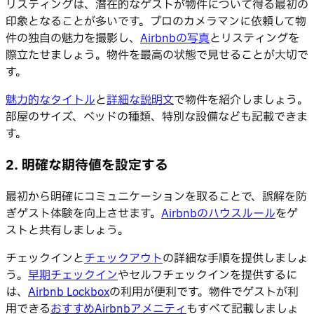
リスティングは、潜在的なゲストが物件について得る最初の
印象となることが多いです。プロのカメラマンに依頼して物
件の独自の魅力を撮影し、
Airbnbの写真
とリスティングを
際立たせましょう。物件を最高の状態で見せることが大切で
す。
魅力的なタイトル
と
詳細な説明文
で物件を紹介しましょう。
部屋のサイズ、ベッドの種類、特別な設備なども記載できま
す。
2. 明確な期待値を設定する
最初から明確にコミュニケーションを取ることで、誤解を防
ぎゲスト体験を向上させます。
Airbnbのハウスルール
をゲ
ストと共有しましょう。
チェックインと
チェックアウト
の詳細な手順を提供しましょ
う。
早期チェックイン
やセルフチェックインを提供するに
は、
Airbnb Lockbox
の利用が便利です。物件でゲストが利
用できる
おすすめAirbnbアメニティ
もすべて記載しましょ