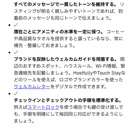
すべてのメッセージで一貫したトーンを維持する。
リ
スティングが明るく親しみやすいトーンであれば、到
着前のメッセージも同じトーンで伝えましょう。
滞在ごとにアメニティの水準を一定に保つ。
コーヒー
や高品質なタオルを提供すると謳っているなら、常に
補充・整備しておきましょう。
ブランドを反映したウェルカムガイドを用意する。
周
辺のおすすめスポット、ハウスルール、Wi-Fi情報、緊
急連絡先を記載しましょう。HostfullyやTouch Stayな
どのツールを使えば、ロゴやブランドカラーを使った
ウェルカムレター
をデジタルで作成できます。
チェックインとチェックアウトの手順を標準化する。
例えば
スマートロック
を使う場合でも鍵の受け渡しで
も、手順を明確にして毎回同じ対応ができるようにし
ましょう。