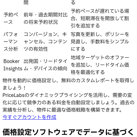
間
る
予約ペースが遅れている場
予約ペ
前年・過去期間対比
合、短期滞在を開放して割
ース
の将来予約状況
引を追加する
パフォ
コンバージョン、キ
写真を更新し、ポリシーを
ーマン
ャンセル、コンテン
見直し、手数料をシンプル
ス分析
ツの有効性
にする
地域ターゲットのオファー
Booker
出発国・リードタイ
を追加し、リードタイム価
Insights
ム・デバイスの傾向
格を最適化する
物件を動的に価格設定し、無料のカスタムレポートを取得し
ましょう！
PriceLabsのダイナミックプライシングを活用し、需要の変
化に応じて競争力のある料金を自動設定しましょう。過去の
実績を分析し、物件に最適な価格戦略を構築できます。
今すぐアカウントを作成
価格設定ソフトウェアでデータに基づく