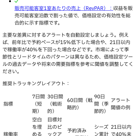
販売可能客室1室あたりの売上（RevPAR）：
収益を販
売可能客室泊数で割った値で、価格設定の有効性を総
合的に示す指標です。
主要な差異に対するアラートを自動設定しましょう。例え
ば、前年比で予約ペースが15%低下した場合や、21日以内
で稼働率が40%を下回った場合などです。市場によって季
節性とリードタイムのパターンは異なるため、価格設定ツー
ルの過去データや将来の需要指標を参考に閾値を調整してく
ださい。
推奨トラッキングレイアウト：
7日間
30日間
90日
60日間（戦
アラート
指標
（短
（戦術
間（季
略的）
閾値の例
期）
的）
節的）
空白
目標対
を埋
比のピ
シーズ
21日以内
予約済み
稼働率
める
ックア
ン累計
で40%未