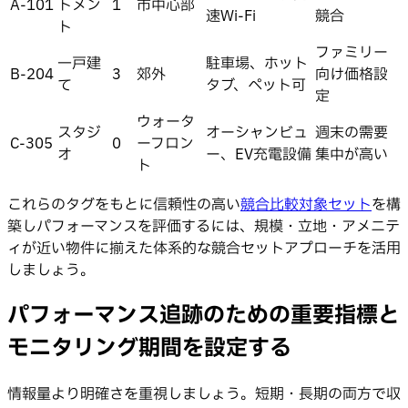
A-101
トメン
1
市中心部
速Wi-Fi
競合
ト
ファミリー
一戸建
駐車場、ホット
B-204
3
郊外
向け価格設
て
タブ、ペット可
定
ウォータ
スタジ
オーシャンビュ
週末の需要
C-305
0
ーフロン
オ
ー、EV充電設備
集中が高い
ト
これらのタグをもとに信頼性の高い
競合比較対象セット
を構
築しパフォーマンスを評価するには、規模・立地・アメニテ
ィが近い物件に揃えた体系的な競合セットアプローチを活用
しましょう。
パフォーマンス追跡のための重要指標と
モニタリング期間を設定する
情報量より明確さを重視しましょう。短期・長期の両方で収