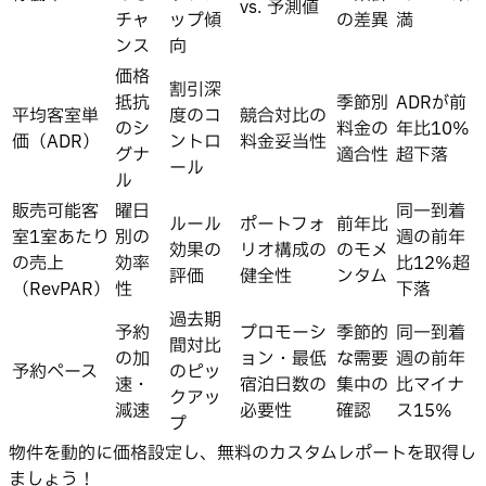
vs. 予測値
チャ
ップ傾
の差異
満
ンス
向
価格
割引深
抵抗
季節別
ADRが前
平均客室単
度のコ
競合対比の
のシ
料金の
年比10%
価（ADR）
ントロ
料金妥当性
グナ
適合性
超下落
ール
ル
販売可能客
曜日
同一到着
ルール
ポートフォ
前年比
室1室あたり
別の
週の前年
効果の
リオ構成の
のモメ
の売上
効率
比12%超
評価
健全性
ンタム
（RevPAR）
性
下落
過去期
予約
プロモーシ
季節的
同一到着
間対比
の加
ョン・最低
な需要
週の前年
予約ペース
のピッ
速・
宿泊日数の
集中の
比マイナ
クアッ
減速
必要性
確認
ス15%
プ
物件を動的に価格設定し、無料のカスタムレポートを取得し
ましょう！