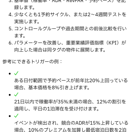
基準値（稼働率・ADR・RevPAR・予約ペース）を記
録します。
少なくとも1予約サイクル、または2〜4週間テストを
実施します。
コントロールグループや過去期間との前後比較を行い
ます。
パラメーターを改善し、重要業績評価指標（KPI）が
向上した場合は同タグの物件に展開します。
参考にできるトリガーの例：
ある日付範囲で予約ペースが前年比20%上回っている
場合、基本価格を8%引き上げます。
21日以内で稼働率が35%未満の場合、12%の割引を
適用し、平日の1泊滞在を受け付けます。
イベントが検出され、競合のADRが15%上昇している
場合、10%のプレミアムを加算し最低宿泊日数を2泊