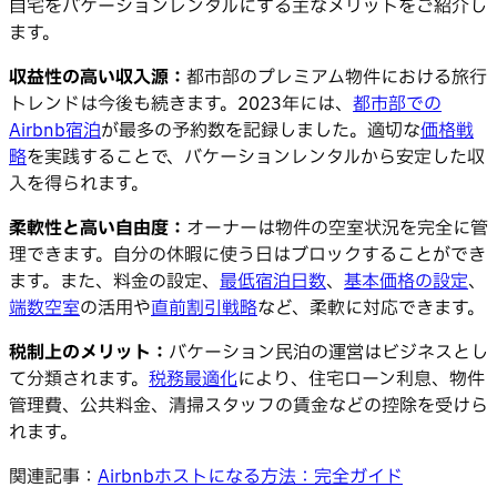
自宅をバケーションレンタルにする主なメリットをご紹介し
ます。
収益性の高い収入源：
都市部のプレミアム物件における旅行
トレンドは今後も続きます。2023年には、
都市部での
Airbnb宿泊
が最多の予約数を記録しました。適切な
価格戦
略
を実践することで、バケーションレンタルから安定した収
入を得られます。
柔軟性と高い自由度：
オーナーは物件の空室状況を完全に管
理できます。自分の休暇に使う日はブロックすることができ
ます。また、料金の設定、
最低宿泊日数
、
基本価格の設定
、
端数空室
の活用や
直前割引戦略
など、柔軟に対応できます。
税制上のメリット：
バケーション民泊の運営はビジネスとし
て分類されます。
税務最適化
により、住宅ローン利息、物件
管理費、公共料金、清掃スタッフの賃金などの控除を受けら
れます。
関連記事：
Airbnbホストになる方法：完全ガイド