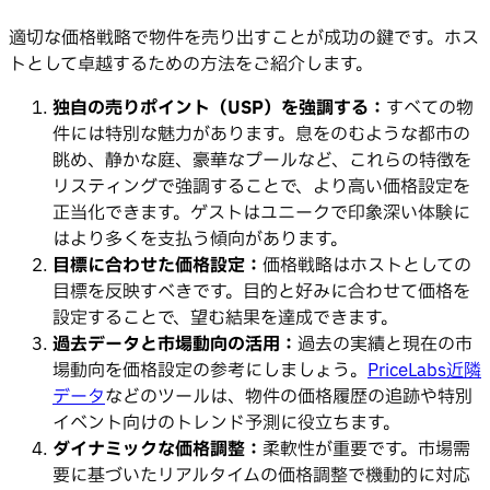
適切な価格戦略で物件を売り出すことが成功の鍵です。ホス
トとして卓越するための方法をご紹介します。
独自の売りポイント（USP）を強調する：
すべての物
件には特別な魅力があります。息をのむような都市の
眺め、静かな庭、豪華なプールなど、これらの特徴を
リスティングで強調することで、より高い価格設定を
正当化できます。ゲストはユニークで印象深い体験に
はより多くを支払う傾向があります。
目標に合わせた価格設定：
価格戦略はホストとしての
目標を反映すべきです。目的と好みに合わせて価格を
設定することで、望む結果を達成できます。
過去データと市場動向の活用：
過去の実績と現在の市
場動向を価格設定の参考にしましょう。
PriceLabs近隣
データ
などのツールは、物件の価格履歴の追跡や特別
イベント向けのトレンド予測に役立ちます。
ダイナミックな価格調整：
柔軟性が重要です。市場需
要に基づいたリアルタイムの価格調整で機動的に対応