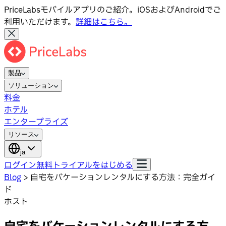
PriceLabsモバイルアプリのご紹介。iOSおよびAndroidでご
利用いただけます。
詳細はこちら。
製品
ソリューション
料金
ホテル
エンタープライズ
リソース
ja
ログイン
無料トライアルをはじめる
Blog
>
自宅をバケーションレンタルにする方法：完全ガイ
ド
ホスト