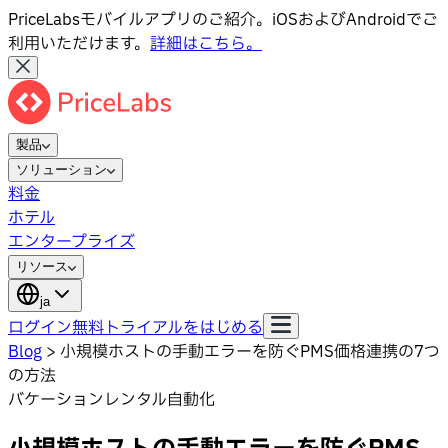
PriceLabsモバイルアプリのご紹介。iOSおよびAndroidでご
利用いただけます。
詳細はこちら。
製品
ソリューション
料金
ホテル
エンタープライズ
リソース
ja
ログイン
無料トライアルをはじめる
Blog
>
小規模ホストの手動エラーを防ぐPMS価格連携の7つ
の方法
バケーションレンタル自動化