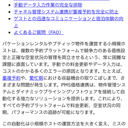
手動データ入力作業の完全な排除
チャネル管理システム連携が重複予約を完全に防止
ゲストとの迅速なコミュニケーションと宿泊体験の向
上
よくあるご質問（FAQ）
バケーションレンタルやブティック物件を運営する小規模ホ
ストは、複数の予約プラットフォームで競争力のある価格設
定と正確な空室状況の管理を両立させるという、常に困難な
課題に直面しています。手動での料金更新やデータ入力は、
コストのかかる多くのエラーの原因となります。たとえば、
重複予約
や、
繁忙期
における収益機会の取りこぼしまで、さ
まざまな問題が発生します。PMS価格連携は、物件管理シス
テムとダイナミックプライシングソフトウェアを接続して自
動化する強力なソリューションを提供します。これにより、
すべての予約プラットフォームで料金更新、空室状況の同
期、パフォーマンスの追跡が可能になります。
この自動化は小規模ホストの運営方法を大きく変え、ミスの