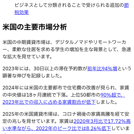
ビジネスとして分類されることで受けられる追加の
節
税効果
米国の主要市場分析
米国の中期賃貸市場は、デジタルノマドやリモートワーカ
ー、柔軟な住居を求める学生の増加を主な背景として、急速
な拡大を見せています。
2023年には、30日以上の滞在予約数が
前年比94%増
という
顕著な伸びを記録しました。
2024年には米国の主要都市で住宅費の改善が見られ、家賃
の中央値は18ヶ月連続で下落。上位50都市の
90%超で、
2023年比での収入に占める家賃割合が低下
しました。
2025年の米国賃貸市場は、コロナ禍後の家賃高騰を経て安
定の兆しを見せています。家賃は
2020年3月比で17.72%高
い水準ながら、2022年のピーク比では8.26%低下
していま