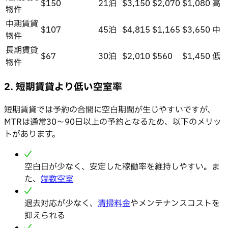
$150
21泊
$3,150
$2,070
$1,080
高
物件
中期賃貸
$107
45泊
$4,815
$1,165
$3,650
中
物件
長期賃貸
$67
30泊
$2,010
$560
$1,450
低
物件
2. 短期賃貸より低い空室率
短期賃貸では予約の合間に空白期間が生じやすいですが、
MTRは通常30〜90日以上の予約となるため、以下のメリッ
トがあります。
空白日が少なく、安定した稼働率を維持しやすい。ま
た、
端数空室
退去対応が少なく、
清掃料金
やメンテナンスコストを
抑えられる