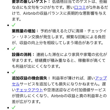
要求の厳しいゲスト：
低価格目当てのゲストは、些細
な点にも文句をつけがちです。悪い
口コミ
が1件あるだ
けで、Airbnbの収益バランスに長期的な悪影響を与え
ます。
業務量の増加：
予約が増えるたびに清掃・チェックイ
ン・リネン交換が発生します。頻繁な回転による負担
が、収益の向上分を相殺してしまう場合があります。
設備の消耗：
連続した滞在により家具や家電の劣化が
早まります。修繕費が積み重なると、稼働率が高くて
も利益が出にくくなります。
追加収益の機会損失：
利益率が薄ければ、遅い
アップ
セル
サービスを追加しても損失になりかねません。遅
い
チェックアウト
や空港送迎などの付加価値サービス
が提供しにくくなり、Airbnbの収益と真の利益率との
差が広がります。