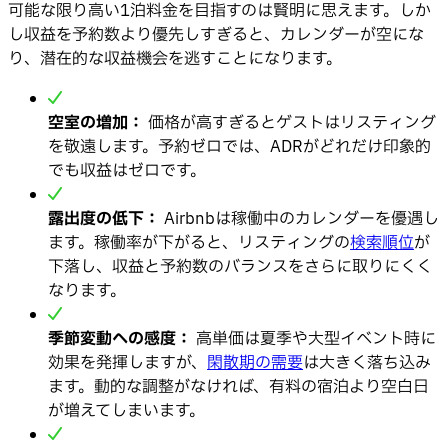
可能な限り高い1泊料金を目指すのは賢明に思えます。しか
し収益を予約数より優先しすぎると、カレンダーが空にな
り、潜在的な収益機会を逃すことになります。
空室の増加：
価格が高すぎるとゲストはリスティング
を敬遠します。予約ゼロでは、ADRがどれだけ印象的
でも収益はゼロです。
露出度の低下：
Airbnbは稼働中のカレンダーを優遇し
ます。稼働率が下がると、リスティングの
検索順位
が
下落し、収益と予約数のバランスをさらに取りにくく
なります。
季節変動への感度：
高単価は夏季や大型イベント時に
効果を発揮しますが、
閑散期の需要
は大きく落ち込み
ます。動的な調整がなければ、有料の宿泊より空白日
が増えてしまいます。