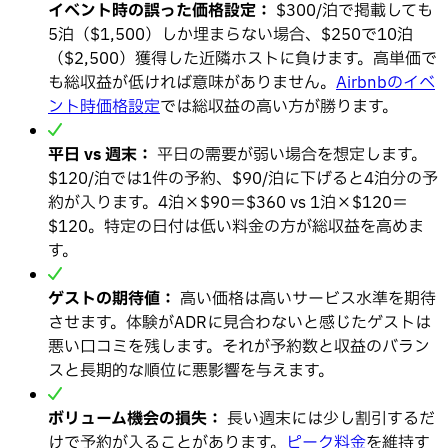
イベント時の誤った価格設定：
$300/泊で掲載しても
5泊（$1,500）しか埋まらない場合、$250で10泊
（$2,500）獲得した近隣ホストに負けます。高単価で
も総収益が低ければ意味がありません。
Airbnbのイベ
ント時価格設定
では総収益の高い方が勝ります。
平日 vs 週末：
平日の需要が弱い場合を想定します。
$120/泊では1件の予約、$90/泊に下げると4泊分の予
約が入ります。4泊×$90＝$360 vs 1泊×$120＝
$120。特定の日付は低い料金の方が総収益を高めま
す。
ゲストの期待値：
高い価格は高いサービス水準を期待
させます。体験がADRに見合わないと感じたゲストは
悪い口コミを残します。それが予約数と収益のバラン
スと長期的な順位に悪影響を与えます。
ボリューム機会の損失：
長い週末には少し割引するだ
けで予約が入ることがあります。
ピーク料金
を維持す