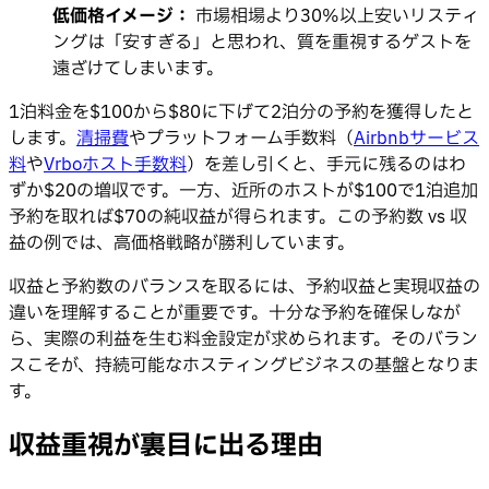
低価格イメージ：
市場相場より30%以上安いリスティ
ングは「安すぎる」と思われ、質を重視するゲストを
遠ざけてしまいます。
1泊料金を$100から$80に下げて2泊分の予約を獲得したと
します。
清掃費
やプラットフォーム手数料（
Airbnbサービス
料
や
Vrboホスト手数料
）を差し引くと、手元に残るのはわ
ずか$20の増収です。一方、近所のホストが$100で1泊追加
予約を取れば$70の純収益が得られます。この予約数 vs 収
益の例では、高価格戦略が勝利しています。
収益と予約数のバランスを取るには、予約収益と実現収益の
違いを理解することが重要です。十分な予約を確保しなが
ら、実際の利益を生む料金設定が求められます。そのバラン
スこそが、持続可能なホスティングビジネスの基盤となりま
す。
収益重視が裏目に出る理由