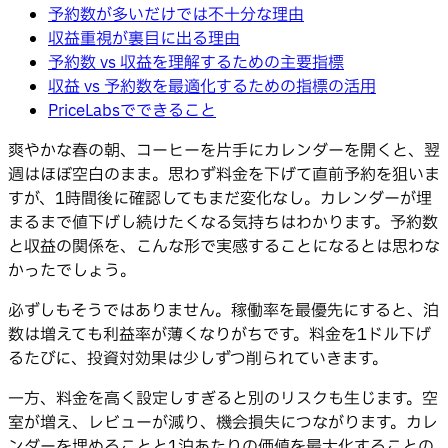
予約数が多いだけでは不十分な理由
収益重視が裏目に出る理由
予約数 vs 収益を理解するための主要指標
収益 vs 予約数を最適化するための指標の活用
PriceLabsでできること
爽やかな春の朝、コーヒーを片手にカレンダーを開くと、翌
週はほぼ空白のまま。思わず料金を下げて直前予約を狙いま
すが、1時間後に確認してもまだ変化なし。カレンダーが埋
まるまで値下げし続けたくなる気持ちはわかります。予約数
と収益の関係を、こんな形で実感することになるとは思わな
かったでしょう。
必ずしもそうではありません。稼働率を最優先にすると、泊
数は増えても利益率が薄くなりがちです。料金を1ドル下げ
るたびに、投資対効果は少しずつ削られていきます。
一方、料金を高く設定しすぎると別のリスクも生じます。空
室が増え、レビューが減り、機会損失につながります。カレ
ンダーを埋めることと1泊あたりの価値を最大化することの