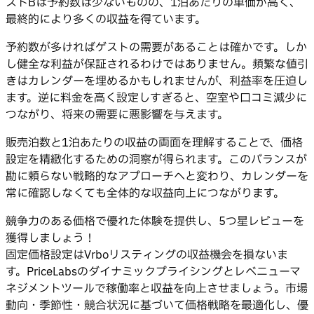
ストBは予約数は少ないものの、1泊あたりの単価が高く、
最終的により多くの収益を得ています。
予約数が多ければゲストの需要があることは確かです。しか
し健全な利益が保証されるわけではありません。頻繁な値引
きはカレンダーを埋めるかもしれませんが、利益率を圧迫し
ます。逆に料金を高く設定しすぎると、空室や口コミ減少に
つながり、将来の需要に悪影響を与えます。
販売泊数と1泊あたりの収益の両面を理解することで、価格
設定を精緻化するための洞察が得られます。このバランスが
勘に頼らない戦略的なアプローチへと変わり、カレンダーを
常に確認しなくても全体的な収益向上につながります。
競争力のある価格で優れた体験を提供し、5つ星レビューを
獲得しましょう！
固定価格設定はVrboリスティングの収益機会を損ないま
す。PriceLabsのダイナミックプライシングとレベニューマ
ネジメントツールで稼働率と収益を向上させましょう。市場
動向・季節性・競合状況に基づいて価格戦略を最適化し、優