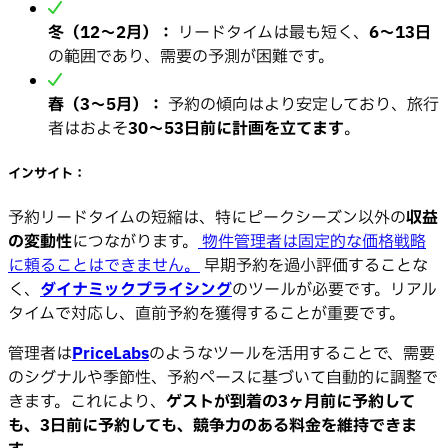
冬（12〜2月）：
リードタイムは最も短く、
6〜13日
の範囲であり、需要の予測が困難です。
春（3〜5月）：
予約の傾向はより安定しており、旅行
者はおよそ
30〜53日前に計画を立てます
。
インサイト：
予約リードタイムの短縮は、特にピークシーズン以外の
収益
の変動性
につながります。
物件管理者は固定的な価格戦略
に頼ることはできません。
早期予約を過小評価することな
く、
ダイナミックプライシング
のツールが必要です。リアル
タイムで対応し、直前予約を獲得することが重要です。
管理者は
PriceLabs
のようなツールを活用することで、需要
のシグナルや季節性、予約ペースに基づいて自動的に調整で
きます。これにより、
ゲストが到着の3ヶ月前に予約して
も、3日前に予約しても、競争力のある料金を維持できま