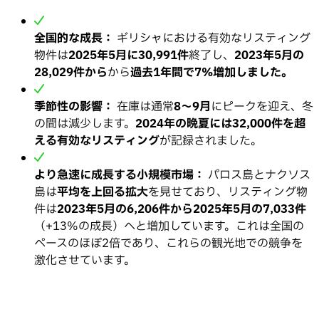
全国的な成長：
ギリシャにおける有効なリスティング
物件は
2025年5月に30,991件
終了し、
2023年5月の
28,029件から
から
過去1年間で7%増加しました。
季節性の影響：
在庫は通常
8〜9月
にピークを迎え、冬
の間は減少します。
2024年の晩夏には32,000件を超
える有効なリスティング
が記録されました。
より急速に成長する小規模市場：
パロス島とナクソス
島は
平均を上回る拡大
を見せており、リスティング物
件は
2023年5月の6,206件から2025年5月の7,033件
（+13%の成長）へと増加しています。これは全国の
ペースのほぼ2倍であり、これらの観光地での競争を
激化させています。