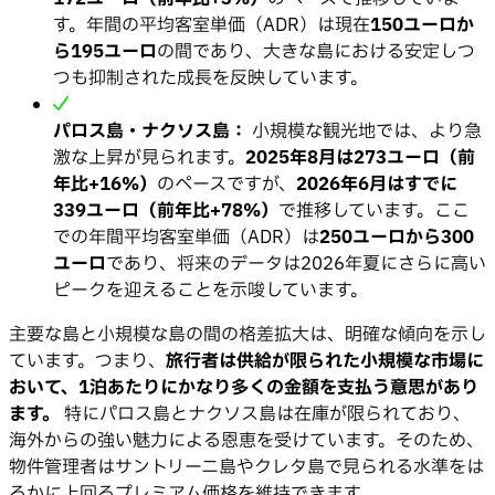
す。年間の平均客室単価（ADR）は現在
150ユーロか
ら195ユーロ
の間であり、大きな島における安定しつ
つも抑制された成長を反映しています。
パロス島・ナクソス島：
小規模な観光地では、より急
激な上昇が見られます。
2025年8月は273ユーロ（前
年比+16%）
のペースですが、
2026年6月はすでに
339ユーロ（前年比+78%）
で推移しています。ここ
での年間平均客室単価（ADR）は
250ユーロから300
ユーロ
であり、将来のデータは2026年夏にさらに高い
ピークを迎えることを示唆しています。
主要な島と小規模な島の間の格差拡大は、明確な傾向を示し
ています。つまり、
旅行者は供給が限られた小規模な市場に
おいて、1泊あたりにかなり多くの金額を支払う意思があり
ます。
特にパロス島とナクソス島は在庫が限られており、
海外からの強い魅力による恩恵を受けています。そのため、
物件管理者はサントリーニ島やクレタ島で見られる水準をは
るかに上回るプレミアム価格を維持できます。