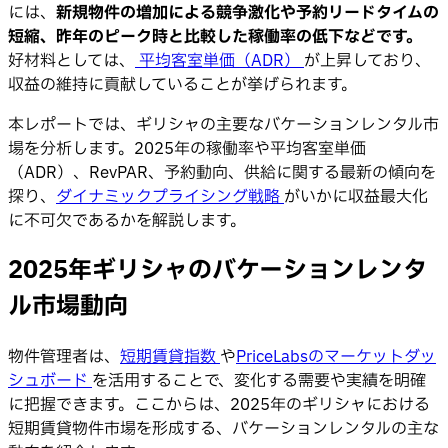
には、
新規物件の増加による競争激化や予約リードタイムの
短縮、昨年のピーク時と比較した稼働率の低下などです。
好材料としては、
平均客室単価（ADR）
が上昇しており、
収益の維持に貢献していることが挙げられます。
本レポートでは、ギリシャの主要なバケーションレンタル市
場を分析します。2025年の稼働率や平均客室単価
（ADR）、RevPAR、予約動向、供給に関する最新の傾向を
探り、
ダイナミックプライシング戦略
がいかに収益最大化
に不可欠であるかを解説します。
2025年ギリシャのバケーションレンタ
ル市場動向
物件管理者は、
短期賃貸指数
や
PriceLabsのマーケットダッ
シュボード
を活用することで、変化する需要や実績を明確
に把握できます。ここからは、2025年のギリシャにおける
短期賃貸物件市場を形成する、バケーションレンタルの主な