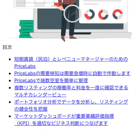
目次
短期賃貸（民泊）とレベニューマネージャーのための
PriceLabs
PriceLabsの需要検知は需要急増時に自動で作動します
PriceLabsで端数空室を簡単に管理
複数リスティングの稼働率と料金を一度に確認できる
マルチカレンダービュー
ポートフォリオ分析でデータを分析し、リスティング
の健全性を把握
マーケットダッシュボードが重要業績評価指標
（KPI）を適切なビジネス判断につなげます