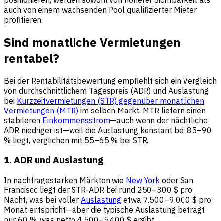
auch von einem wachsenden Pool qualifizierter Mieter
profitieren.
Sind monatliche Vermietungen
rentabel?
Bei der Rentabilitätsbewertung empfiehlt sich ein Vergleich
von durchschnittlichem Tagespreis (ADR) und Auslastung
bei
Kurzzeitvermietungen (STR) gegenüber monatlichen
Vermietungen (MTR)
im selben Markt. MTR liefern einen
stabileren
Einkommensstrom
—auch wenn der nächtliche
ADR niedriger ist—weil die Auslastung konstant bei 85–90
% liegt, verglichen mit 55–65 % bei STR.
1. ADR und Auslastung
In nachfragestarken Märkten wie
New York
oder San
Francisco liegt der STR-ADR bei rund 250–300 $ pro
Nacht, was bei voller
Auslastung
etwa 7.500–9.000 $ pro
Monat entspricht—aber die typische Auslastung beträgt
nur 60 %, was netto 4.500–5.400 $ ergibt.