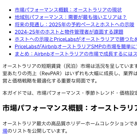
市場パフォーマンス概観：オーストラリアの現状
地域別パフォーマンス：需要が最も強いエリアは？
将来の見通し：2025年の予約ペースとホストへの示唆
2024-25年のホストと物件管理者が直面する課題
ホストへの示唆とPriceLabsがオーストラリアで勝つた
PriceLabsがAirbnbオーストラリアSMPの市場を簡単
まとめ：Airbnbオーストラリアの市場で成長するには
オーストラリアの短期賃貸（民泊）市場は活況を呈しています
室あたりの売上（RevPAR）はいずれも大幅に成長し、業界
営と価格戦略を最適化する重要な局面です。
本ガイドでは、市場パフォーマンス・季節トレンド・価格設
市場パフォーマンス概観：オーストラリ
オーストラリア最大の高品質ホリデーホームコレクションであ
場
のリストを公開しています。