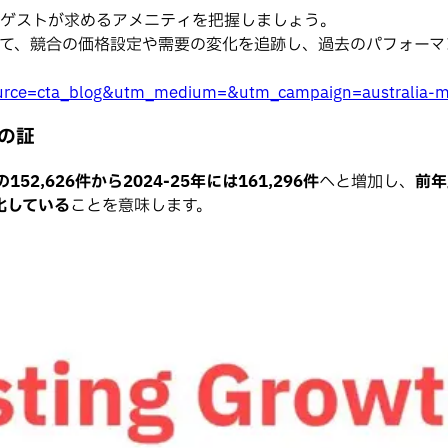
潜在ゲストが求めるアメニティを把握しましょう。
活用して、競合の価格設定や需要の変化を追跡し、過去のパフォ
m_source=cta_blog&utm_medium=&utm_campaign=australia-
の証
の152,626件から2024-25年には161,296件
へと増加し、
前年
化している
ことを意味します。