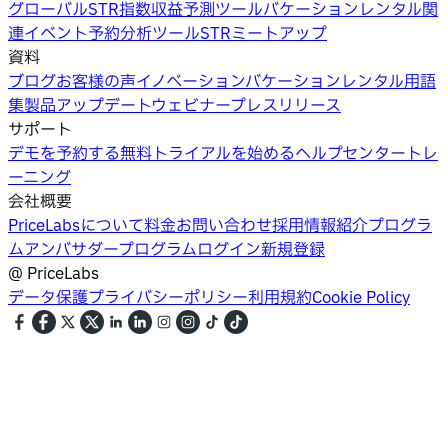
グローバルSTR指数
収益予測ツール
バケーションレンタル関
連イベント
予約分析ツール
STRミートアップ
資料
ブログ
お客様の声
イノベーション
バケーションレンタル用語
集
製品アップデートウェビナー
プレスリリース
サポート
デモを予約する
無料トライアルを始める
ヘルプセンター
トレ
ーニング
会社概要
PriceLabsについて
料金
お問い合わせ
採用情報
紹介プログラ
ム
アンバサダープログラム
ログイン
新規登録
@
PriceLabs
データ保護
プライバシーポリシー
利用規約
Cookie Policy