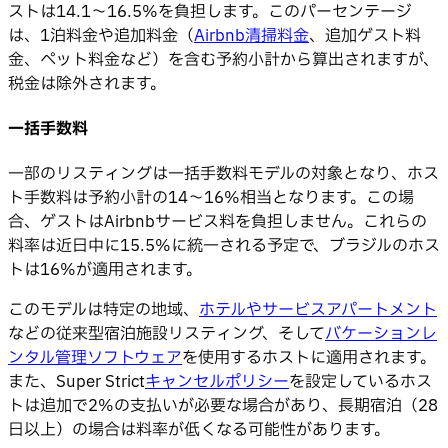
ストは14.1〜16.5%を負担します。このパーセンテージ
は、1泊料金や追加料金（
Airbnb清掃料金
、追加ゲスト料
金、ペット料金など）を含む予約小計から算出されますが、
税金は除外されます。
一括手数料
一部のリスティングは一括手数料モデルの対象となり、ホス
ト手数料は予約小計の14〜16%相当となります。この場
合、ゲストはAirbnbサービス料を負担しません。これらの
料率は近日中に15.5%に統一される予定で、ブラジルのホス
トは16%が適用されます。
このモデルは特定の地域、
ホテルやサービスアパートメント
などの従来型宿泊施設リスティング、そして
バケーションレ
ンタル管理ソフトウェア
を使用するホストに適用されます。
また、Super Strict
キャンセルポリシー
を設定しているホス
トは追加で2%の支払いが必要な場合があり、長期宿泊（28
日以上）の場合は料率が低くなる可能性があります。