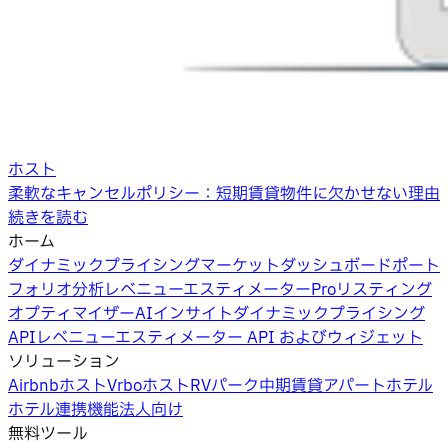
ホスト
柔軟なキャンセルポリシー：短期賃貸物件に欠かせない理由
続きを読む
ホーム
ダイナミックプライシング
マーケットダッシュボード
ポート
フォリオ分析
レベニューエスティメーターPro
リスティング
オプティマイザー
AIインサイト
ダイナミックプライシング
API
レベニューエスティメーター API およびウィジェット
ソリューション
Airbnbホスト
Vrboホスト
RVパーク
中期賃貸
アパートホテル
ホテル
連携機能
法人向け
無料ツール