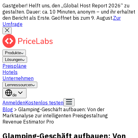
Gastgeber! Helft uns, den „Global Host Report 2026“ zu
gestalten. Dauer: ca. 10 Minuten, anonym – und ihr erhaltet
den Bericht als Erste. Geöffnet bis zum 9. August.
Zur
Umfrage
Produkte
Lösungen
Preispläne
Hotels
Unternehmen
Lernressourcen
de
Anmelden
Kostenlos testen
Blog
>
Glamping-Geschäft aufbauen: Von der
Marktanalyse zur intelligenten Preisgestaltung
Revenue Estimator Pro
Glamping-Geschäft aufbauen: Von