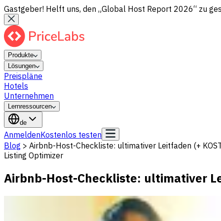
Gastgeber! Helft uns, den „Global Host Report 2026“ zu gesta
Produkte
Lösungen
Preispläne
Hotels
Unternehmen
Lernressourcen
de
Anmelden
Kostenlos testen
Blog
>
Airbnb-Host-Checkliste: ultimativer Leitfaden (+ 
Listing Optimizer
Airbnb-Host-Checkliste: ultimativer