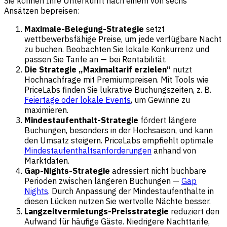
Sie können Ihre Unterkunft nach einem von sechs
Ansätzen bepreisen:
Maximale-Belegung-Strategie
setzt
wettbewerbsfähige Preise, um jede verfügbare Nacht
zu buchen. Beobachten Sie lokale Konkurrenz und
passen Sie Tarife an — bei Rentabilität.
Die Strategie „Maximaltarif erzielen“
nutzt
Hochnachfrage mit Premiumpreisen. Mit Tools wie
PriceLabs finden Sie lukrative Buchungszeiten, z. B.
Feiertage oder lokale Events
, um Gewinne zu
maximieren.
Mindestaufenthalt-Strategie
fördert längere
Buchungen, besonders in der Hochsaison, und kann
den Umsatz steigern. PriceLabs empfiehlt optimale
Mindestaufenthaltsanforderungen
anhand von
Marktdaten.
Gap-Nights-Strategie
adressiert nicht buchbare
Perioden zwischen längeren Buchungen —
Gap
Nights
. Durch Anpassung der Mindestaufenthalte in
diesen Lücken nutzen Sie wertvolle Nächte besser.
Langzeitvermietungs-Preisstrategie
reduziert den
Aufwand für häufige Gäste. Niedrigere Nachttarife,