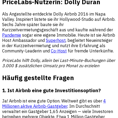
PriceLabs-Nutzerin: Dolly Duran
Als Angestellte entdeckte Dolly Airbnb 2016 im Napa
Valley. Inspiriert listete sie ihr Hollywood-Studio auf Airbnb.
Sechs Jahre später baute sie ihr
Kurzzeitvermietungsgeschäft aus und kaufte während der
Pandemie
sogar eine eigene Immobilie. Heute ist sie Airbnb
Host Ambassador und
Superhost
, begleitet Neueinsteiger
in der Kurzzeitvermietung und nutzt ihre Erfahrung als
Community-Leaderin und
Co-Host
für fremde Unterkünfte.
PriceLabs hilft Dolly, allein bei Last-Minute-Buchungen über
3.000 $ zusätzlichen Umsatz pro Monat zu erzielen
Häufig gestellte Fragen
1. Ist Airbnb eine gute Investitionsoption?
Ja! Airbnb ist eine gute Option. Weltweit gibt es über
4
Millionen aktive Airbnb-Gastgeber
. Im Durchschnitt
verwaltet ein Gastgeber 1,65 Anzeigen — viele Investoren
betreiben mehrere Objekte. Etwa 1 Million Gastgeber